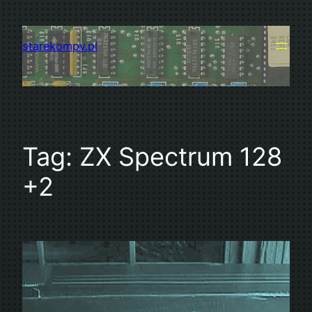
Przejdź
do
starekompy.pl
treści
Tag:
ZX Spectrum 128
+2